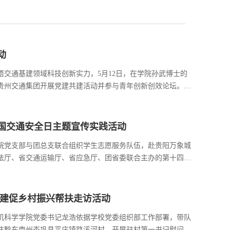
动
交通基建领域科技创新实力，5月12日，在学院孙武博士的
贵州交通集团开展党建共建活动并参与青年创新创效论坛。活
新成果展区，系统了解集团发展历程、党建引领企业文化建设
技术创新成果。参观...
国交通安全日主题宣传实践活动
学学院党支部与团总支联合组织学生志愿服务队伍，赴贵阳万象城
法厅、省交通运输厅、省应急厅、团省委联合主办的第十四个
通安全理念，彰显青年责任担当。当日上午9时30分，学生志愿
们迅速换上工...
党建促乡村振兴帮扶走访活动
计算机科学学院党委书记龙浩依据学校党委组织部工作部署，带队
往黔东南州岑巩县平庄镇路溪河村，开展驻村第一书记慰问及