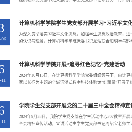
困难户走访帮扶调研活动。一、深入座谈，共谋乡村振兴新篇
党委书记黄学伟同志和学院驻村第一书记杨波同志等人进行了深入
计算机科学学院学生党支部开展学习“习近平文化
3
为深入贯彻落实习近平文化思想，加强学生思想政治教育，进
-06
的认识与理解，计算机科学学院党委书记龙浩联合阳明学与黔学研
服务中心为学生党支部上了一堂生动的习近平文化思想主题党
他强调了习近平文化思想的重要意义，深入探讨了习近平文化思
计算机科学学院开展“追寻红色记忆”党建活动
6
2024年10月13日，在计算机科学学院党委组织领导下，由
-11
家以长征为主题的全域沉浸式数字科技体验馆“红飘带”开展了
征程》和体验《红飘带·多彩飞越》之后，全体党员在体验馆
次活动，更加深刻地理解了长征精神的内涵，感受到了革命先辈们
学院学生党支部开展党的二十届三中全会精神宣
6
2024年9月28日，我院学生党支部在学生活动中心707教室
-11
全会精神宣传活动。宣讲活动由学生党支部书记周绍宝老师主
参加。在“绘制全面深化改革新蓝图—党的二十届三中全会精神