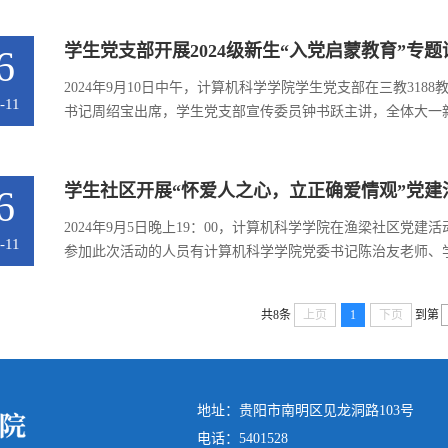
新征程”、“砥砺共前行”三个部分对党的二十届三中全会进行了解
学生党支部开展2024级新生“入党启蒙教育”专题
6
2024年9月10日中午，计算机科学学院学生党支部在三教318
-11
书记周绍宝出席，学生党支部宣传委员钟书跃主讲，全体大一
良传统和作风等方面，明确了入党启蒙教育是中国共产党为了
线，激发他们的政治觉悟和入党热情，为申请加入中国共产党打下
学生社区开展“怀爱人之心，立正确爱情观”党建
6
2024年9月5日晚上19：00，计算机科学学院在渔梁社区党
-11
参加此次活动的人员有计算机科学学院党委书记陈治友老师、
代表。在本次活动中，潘媛老师为学生党员讲解并分享新时代
媛老师指出，在当今社会，爱情观的塑造与传播日益多元化，而在
共8条
上页
1
下页
到第
地址：贵阳市南明区见龙洞路103号
电话：5401528