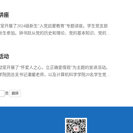
读。...
讲座
8教室开展了2024级新生“入党启蒙教育”专题讲座。学生党支部
新生参加。钟书跃从党的历史和理论、党的基本知识、党的优
引导广大青年和人民群众了解党的性质、宗旨、纲领和基本路
坚实思想基础的...
活动
建活动室开展了“怀爱人之心，立正确爱情观”为主题的宣讲活动。
学院团总支书记潘媛老师，以及计算机科学学院20名学生党员
青年应树立什么样的爱情观，以及如何应对维护恋爱关系。潘
这个过程中，...
页
跳转