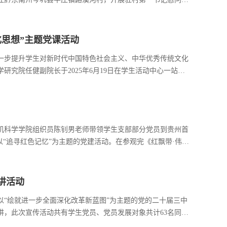
章抵达岑巩县平庄镇路溪河村后，我院龙浩书记首先与平庄镇
座谈。座谈会上...
思想”主题党课活动
一步提升学生对新时代中国特色社会主义、中华优秀传统文化
究院任健副院长于2025年6月19日在学生活动中心一站式
课活动。首先，计算机科学学院党委书记龙浩同志发表讲话，
想的内涵与实践路径...
计算机科学学院组织员陈钊男老师带领学生支部部分党员到贵州首
以“追寻红色记忆”为主题的党建活动。在参观完《红飘带·伟大
的多功能厅进行了深入的交流和讨论。大家纷纷表示，通过这
不畏艰难、...
讲活动
开展以“绘就进一步全面深化改革新蓝图”为主题的党的二十届三中
讲，此次宣传活动共有学生党员、党员发展对象共计63名同志
解读”的宣传活动中，周绍宝老师主要从“回首来时路”、“迈向