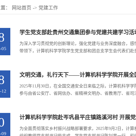
位置：
网站首页
->
党建工作
学生党支部赴贵州交通集团参与党建共建学习活
8
为深入学习贯彻党的创新理论，强化党建与业务深度融合，感悟
-05
带领下，计算机科学学院学生党支部和团总支学生会代表们赴
动伊始，学生代表们走进贵州交通集团企业文化展厅与科技创
的实践成果，重点观摩了集团在交通基建领域的核心发明专利与
文明交通，礼行天下——计算机科学学院开展全
8
2025年11月30日，在全国交通安全日来临之际，计算机科
-12
参与由省公安厅、省网信办、省精神文明办、省教育厅、省司
122“全国交通安全宣传日”主题实践活动，以实际行动传播交
者队伍抵达万象城东广场，在明确活动流程与注意事项后，志愿者
计算机科学学院赴岑巩县平庄镇路溪河村 开展
0
为全面贯彻落实乡村振兴战略部署要求，2025年9月2日，
-09
组织教师党支部书记柴志成、学生党支部书记陈钊男一行，前